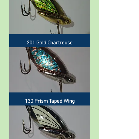
201 Gold Chartreuse
130 Prism Taped Wing