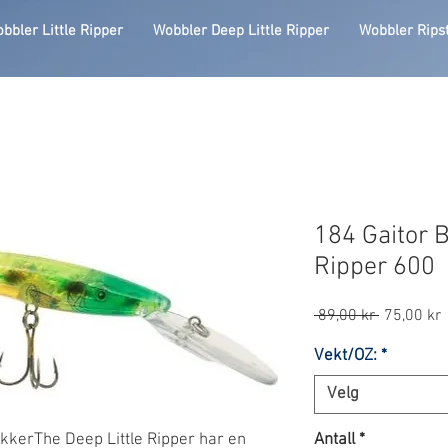
bbler Little Ripper
Wobbler Deep Little Ripper
Wobbler Rips
184 Gaitor B
Ripper 600
Vanlig
S
 89,00 kr 
75,00 kr
pris
Vekt/OZ:
*
Velg
okkerThe Deep Little Ripper har en
Antall
*