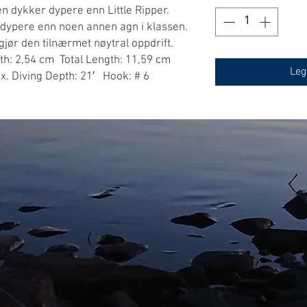
n dykker dypere enn Little Ripper.
r dypere enn noen annen agn i klassen.
gjør den tilnærmet nøytral oppdrift.
th: 2,54 cm Total Length: 11,59 cm
Leg
x. Diving Depth: 21′ Hook: # 6