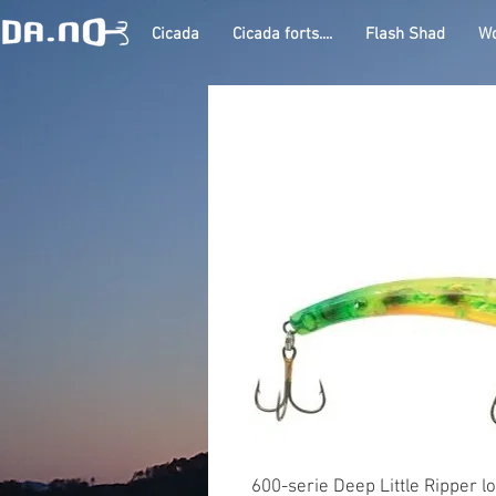
Cicada
Cicada forts....
Flash Shad
Wo
600-serie Deep Little Ripper l