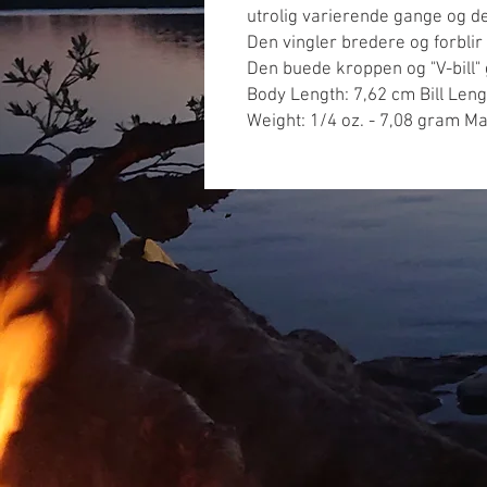
utrolig varierende gange og de
Den vingler bredere og forbli
Den buede kroppen og "V-bill" 
Body Length: 7,62 cm Bill Leng
Weight: 1/4 oz. - 7,08 gram Ma